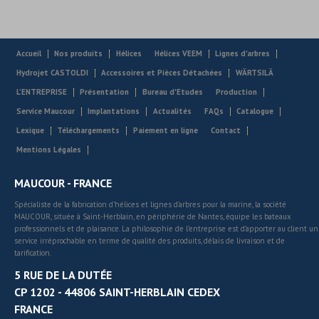
Accueil
Nos produits
Hélices
Hélices VEEM
Lignes d'arbres
Hydrojet CASTOLDI
Accessoires et Pièces Détachées
WÄRTSILÄ
L’ENTREPRISE
Présentation
Bureau d'Etudes
Production
Service Maucour
Implantations
Actualités
FAQs
Catalogue
Lexique
Téléchargements
Paiement en ligne
Contact
Mentions Légales
MAUCOUR - FRANCE
Spécialiste de la fabrication d’hélices et lignes d’arbres pour la marine, la société
MAUCOUR, située à Saint-Herblain, en périphérie de Nantes, équipe les bateaux
professionnels et de plaisance. La philosophie de l’entreprise est d’apporter au client un
service irréprochable en terme de qualité des produits, délais de livraison et de
tarification.
5 RUE DE LA DUTÉE
CP 1202 - 44806 SAINT-HERBLAIN CEDEX
FRANCE