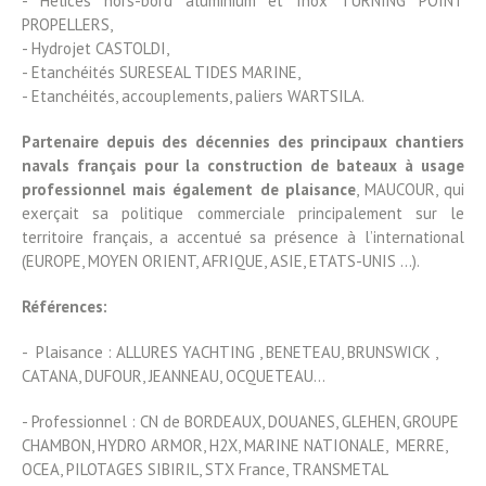
- Hélices hors-bord aluminium et Inox TURNING POINT
PROPELLERS,
- Hydrojet CASTOLDI,
- Etanchéités SURESEAL TIDES MARINE,
- Etanchéités, accouplements, paliers WARTSILA.
Partenaire depuis des décennies des principaux chantiers
navals français pour la construction de bateaux à usage
professionnel mais également de plaisance
, MAUCOUR, qui
exerçait sa politique commerciale principalement sur le
territoire français, a accentué sa présence à l’international
(EUROPE, MOYEN ORIENT, AFRIQUE, ASIE, ETATS-UNIS …).
Références:
- Plaisance : ALLURES YACHTING , BENETEAU, BRUNSWICK ,
CATANA, DUFOUR, JEANNEAU, OCQUETEAU…
- Professionnel : CN de BORDEAUX, DOUANES, GLEHEN, GROUPE
CHAMBON, HYDRO ARMOR, H2X, MARINE NATIONALE, MERRE,
OCEA, PILOTAGES SIBIRIL, STX France, TRANSMETAL