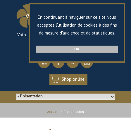
En continuant à naviguer sur ce site, vous
acceptez l'utilisation de cookies à des fins
de mesure d'audience et de statistiques.
Votre spécialiste en propulsion marine
depuis 1868
FR
EN
OK
Shop online
Accueil
/
Présentation